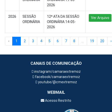
2026
2026
SESSÃO
12ª ATA DA SESSÃO
Ver Arquivo
ORDINÁRIA
ORDINÁRIA 14-05-
2026
‹
1
2
3
4
5
6
7
8
...
19
20
›
CANAIS DE COMUNICAÇÃO
instagram/camaraextremoz
facebook/camaraextremoz
youtube/@cmextremoz
WEBMAIL
Acesso Restrito