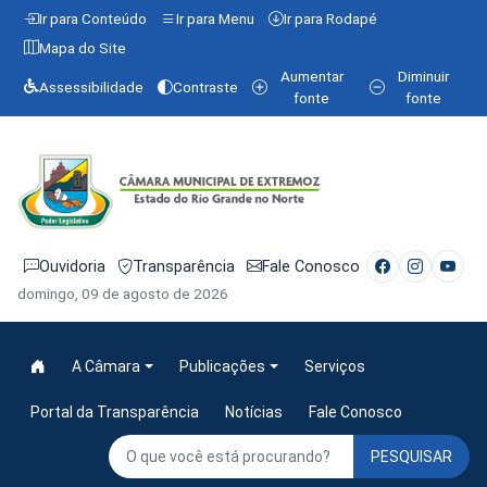
Ir para Conteúdo
Ir para Menu
Ir para Rodapé
Mapa do Site
Aumentar
Diminuir
Assessibilidade
Contraste
fonte
fonte
Ouvidoria
Transparência
Fale Conosco
domingo, 09 de agosto de 2026
A Câmara
Publicações
Serviços
Portal da Transparência
Notícias
Fale Conosco
PESQUISAR