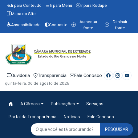
Ir para Conteúdo
Ir para Menu
Ir para Rodapé
Mapa do Site
Aumentar
Diminuir
Assessibilidade
Contraste
fonte
fonte
Ouvidoria
Transparência
Fale Conosco
quinta-feira, 06 de agosto de 2026
A Câmara
Publicações
Serviços
Portal da Transparência
Notícias
Fale Conosco
PESQUISAR