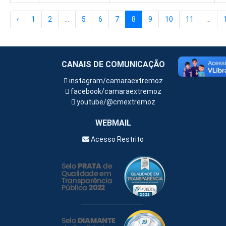
‹
1
2
...
5
6
7
8
9
10
11
...
CANAIS DE COMUNICAÇÃO
instagram/camaraextremoz
facebook/camaraextremoz
youtube/@cmextremoz
WEBMAIL
Acesso Restrito