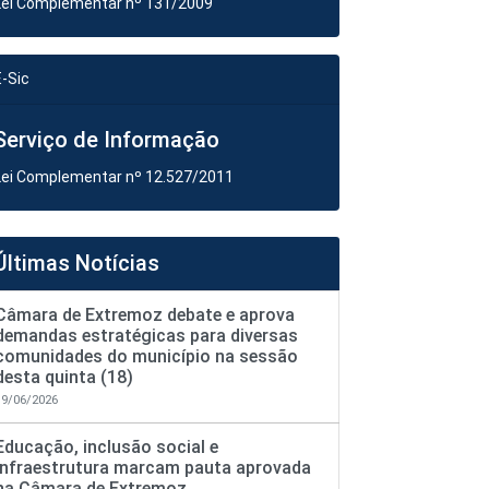
Lei Complementar nº 131/2009
E-Sic
Serviço de Informação
Lei Complementar nº 12.527/2011
Últimas Notícias
Câmara de Extremoz debate e aprova
demandas estratégicas para diversas
comunidades do município na sessão
desta quinta (18)
19/06/2026
Educação, inclusão social e
infraestrutura marcam pauta aprovada
na Câmara de Extremoz