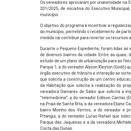
Os vereadores aprovaram por unanimidade na 52ª 
201/2025, de iniciativa do Executivo Municipa
município.
O objetivo do programa é incentivar a regulariz
do município, permitindo o recebimento de parte 
medida vai contribuir para reverter os recursos
Durante o Pequeno Expediente, foram lidas as
de diversos bairros da cidade. Entre as quais
estudo de um plano de urbanização para as feira
Parque 1; a do vereador Alyson Kleyton (Godô) q
órgão executivo de trânsito e interação ao sis
que solicita a construção de um centro educacio
da Habitação que solicita a realização do pro
vereadora Damares de Sales que solicita a i
“telemedicina”; a do vereador Edilson Cantas (
na Praia de Santa Rita; a da vereadora Eliane C
bairro Moinho dos Ventos; a do vereador e pr
Pitangui; a do vereador Lucas Rafael que soli
Parque das Jaqueiras e a da vereadora Michele
Costa das Dunas.