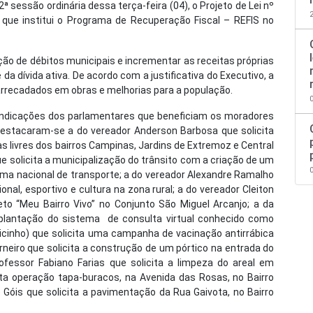
sessão ordinária dessa terça-feira (04), o Projeto de Lei nº
l, que institui o Programa de Recuperação Fiscal – REFIS no
ação de débitos municipais e incrementar as receitas próprias
da dívida ativa. De acordo com a justificativa do Executivo, a
 arrecadados em obras e melhorias para a população.
 indicações dos parlamentares que beneficiam os moradores
, destacaram-se a do vereador Anderson Barbosa que solicita
s livres dos bairros Campinas, Jardins de Extremoz e Central
ue solicita a municipalização do trânsito com a criação de um
tema nacional de transporte; a do vereador Alexandre Ramalho
nal, esportivo e cultura na zona rural; a do vereador Cleiton
jeto “Meu Bairro Vivo” no Conjunto São Miguel Arcanjo; a da
mplantação do sistema de consulta virtual conhecido como
Dicinho) que solicita uma campanha de vacinação antirrábica
arneiro que solicita a construção de um pórtico na entrada do
ofessor Fabiano Farias que solicita a limpeza do areal em
cita operação tapa-buracos, na Avenida das Rosas, no Bairro
 Góis que solicita a pavimentação da Rua Gaivota, no Bairro