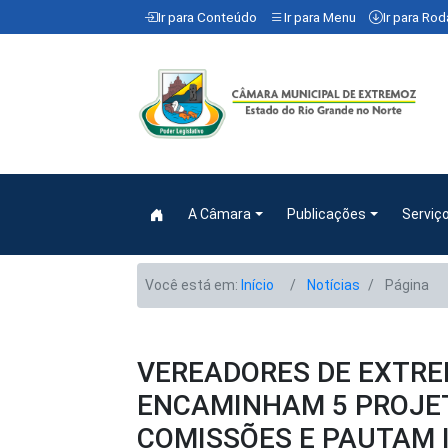
Ir para Conteúdo
Ir para Menu
Ir para Ro
A Câmara
Publicações
Serviç
Você está em:
Início
Notícias
Página
VEREADORES DE EXTRE
ENCAMINHAM 5 PROJET
COMISSÕES E PAUTAM 