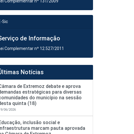
Lei Complementar nº 131/2009
E-Sic
Serviço de Informação
Lei Complementar nº 12.527/2011
Últimas Notícias
Câmara de Extremoz debate e aprova
demandas estratégicas para diversas
comunidades do município na sessão
desta quinta (18)
19/06/2026
Educação, inclusão social e
infraestrutura marcam pauta aprovada
na Câmara de Extremoz