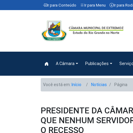
Ir para Conteúdo
Ir para Menu
Ir para Ro
A Câmara
Publicações
Serviç
Você está em:
Início
Notícias
Página
PRESIDENTE DA CÂMAR
QUE NENHUM SERVIDO
O RECESSO